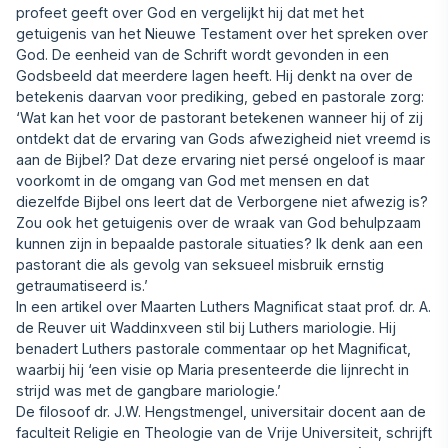
profeet geeft over God en vergelijkt hij dat met het
getuigenis van het Nieuwe Testament over het spreken over
God. De eenheid van de Schrift wordt gevonden in een
Godsbeeld dat meerdere lagen heeft. Hij denkt na over de
betekenis daarvan voor prediking, gebed en pastorale zorg:
‘Wat kan het voor de pastorant betekenen wanneer hij of zij
ontdekt dat de ervaring van Gods afwezigheid niet vreemd is
aan de Bijbel? Dat deze ervaring niet persé ongeloof is maar
voorkomt in de omgang van God met mensen en dat
diezelfde Bijbel ons leert dat de Verborgene niet afwezig is?
Zou ook het getuigenis over de wraak van God behulpzaam
kunnen zijn in bepaalde pastorale situaties? Ik denk aan een
pastorant die als gevolg van seksueel misbruik ernstig
getraumatiseerd is.’
In een artikel over Maarten Luthers Magnificat staat prof. dr. A.
de Reuver uit Waddinxveen stil bij Luthers mariologie. Hij
benadert Luthers pastorale commentaar op het Magnificat,
waarbij hij ‘een visie op Maria presenteerde die lijnrecht in
strijd was met de gangbare mariologie.’
De filosoof dr. J.W. Hengstmengel, universitair docent aan de
faculteit Religie en Theologie van de Vrije Universiteit, schrijft