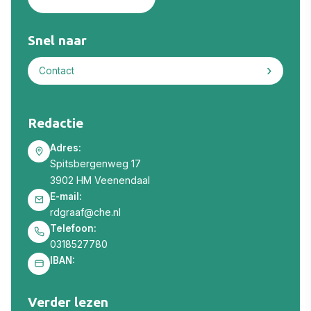
Snel naar
Contact
Redactie
Adres:
Spitsbergenweg 17
3902 HM Veenendaal
E-mail:
rdgraaf@che.nl
Telefoon:
0318527780
IBAN:
Verder lezen