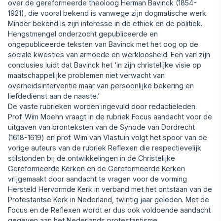
over de gereformeerde theoloog Herman Bavinck (1854-
1921), die vooral bekend is vanwege zijn dogmatische werk.
Minder bekend is zijn interesse in de ethiek en de politiek.
Hengstmengel onderzocht gepubliceerde en
ongepubliceerde teksten van Bavinck met het oog op de
sociale kwesties van armoede en werkloosheid. Een van zijn
conclusies luidt dat Bavinck het ‘in zijn christelijke visie op
maatschappelijke problemen niet verwacht van
overheidsinterventie maar van persoonlijke bekering en
liefdedienst aan de naaste.’
De vaste rubrieken worden ingevuld door redactieleden.
Prof. Wim Moehn vraagt in de rubriek Focus aandacht voor de
uitgaven van bronteksten van de Synode van Dordrecht
(1618-1619) en prof. Wim van Vlastuin volgt het spoor van de
vorige auteurs van de rubriek Reflexen die respectievelijk
stilstonden bij de ontwikkelingen in de Christelijke
Gereformeerde Kerken en de Gereformeerde Kerken
vrijgemaakt door aandacht te vragen voor de vorming
Hersteld Hervormde Kerk in verband met het ontstaan van de
Protestantse Kerk in Nederland, twintig jaar geleden. Met de
Focus en de Reflexen wordt er dus ook voldoende aandacht
gegeven aan het Nederlands protestantisme.