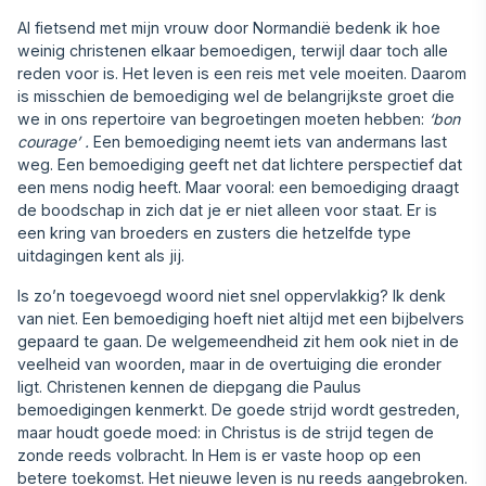
Al fietsend met mijn vrouw door Normandië bedenk ik hoe
weinig christenen elkaar bemoedigen, terwijl daar toch alle
reden voor is. Het leven is een reis met vele moeiten. Daarom
is misschien de bemoediging wel de belangrijkste groet die
we in ons repertoire van begroetingen moeten hebben:
‘bon
courage’ .
Een bemoediging neemt iets van andermans last
weg. Een bemoediging geeft net dat lichtere perspectief dat
een mens nodig heeft. Maar vooral: een bemoediging draagt
de boodschap in zich dat je er niet alleen voor staat. Er is
een kring van broeders en zusters die hetzelfde type
uitdagingen kent als jij.
Is zo’n toegevoegd woord niet snel oppervlakkig? Ik denk
van niet. Een bemoediging hoeft niet altijd met een bijbelvers
gepaard te gaan. De welgemeendheid zit hem ook niet in de
veelheid van woorden, maar in de overtuiging die eronder
ligt. Christenen kennen de diepgang die Paulus
bemoedigingen kenmerkt. De goede strijd wordt gestreden,
maar houdt goede moed: in Christus is de strijd tegen de
zonde reeds volbracht. In Hem is er vaste hoop op een
betere toekomst. Het nieuwe leven is nu reeds aangebroken.