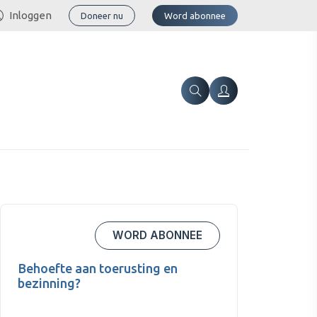
Inloggen
Doneer nu
Word abonnee
WORD ABONNEE
Behoefte aan toerusting en
bezinning?