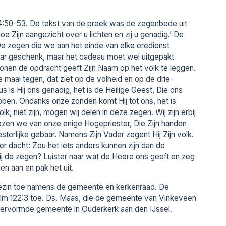
4:50-53. De tekst van de preek was de zegenbede uit
e Zijn aangezicht over u lichten en zij u genadig.’ De
e zegen die we aan het einde van elke eredienst
aar geschenk, maar het cadeau moet wel uitgepakt
zonen de opdracht geeft Zijn Naam op het volk te leggen.
maal tegen, dat ziet op de volheid en op de drie-
s is Hij ons genadig, het is de Heilige Geest, Die ons
ben. Ondanks onze zonden komt Hij tot ons, het is
, niet zijn, mogen wij delen in deze zegen. Wij zijn erbij
ezen we van onze enige Hogepriester, Die Zijn handen
sterlijke gebaar. Namens Zijn Vader zegent Hij Zijn volk.
 dacht: Zou het iets anders kunnen zijn dan de
 de zegen? Luister naar wat de Heere ons geeft en zeg
 aan en pak het uit.
 gezin toe namens de gemeente en kerkenraad. De
lm 122:3 toe. Ds. Maas, die de gemeente van Vinkeveen
e hervormde gemeente in Ouderkerk aan den IJssel.