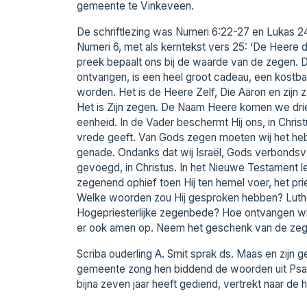
gemeente te Vinkeveen.
De schriftlezing was Numeri 6:22-27 en Lukas 2
Numeri 6, met als kerntekst vers 25: ‘De Heere do
preek bepaalt ons bij de waarde van de zegen. D
ontvangen, is een heel groot cadeau, een kostb
worden. Het is de Heere Zelf, Die Aäron en zijn 
Het is Zijn zegen. De Naam Heere komen we drie 
eenheid. In de Vader beschermt Hij ons, in Christu
vrede geeft. Van Gods zegen moeten wij het heb
genade. Ondanks dat wij Israël, Gods verbondsvolk
gevoegd, in Christus. In het Nieuwe Testament l
zegenend ophief toen Hij ten hemel voer, het prie
Welke woorden zou Hij gesproken hebben? Luther
Hogepriesterlijke zegenbede? Hoe ontvangen wij
er ook amen op. Neem het geschenk van de zegen
Scriba ouderling A. Smit sprak ds. Maas en zijn
gemeente zong hen biddend de woorden uit Psa
bijna zeven jaar heeft gediend, vertrekt naar d