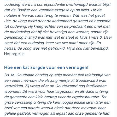
ouderling werd mij correspondentie overhandigd waaruit blijkt
dat ds. Booij er een vreemde exegese op na hield. Uit de
notulen is hiervan niets terug te vinden. Wat was het geval:
Jac. de Jong werd door de kerkenraad gestemd en benoemd
tot ouderling. Hij kreeg echter van de predikant een brief met
de mededeling dat hij niet bevestigd kon worden, omdat zijn
benoeming in strijd was met wat er staat in Titus 1 vers 6. Daar
staat dat een ouderling “ener vrouwe man” moet zijn. En
helaas, de Jong was niet getrouwd. Hij is ook niet bevestigd.
Het orgel in
Hoe een kat zorgde voor een vermogen!
Ds. M. Goudriaan ontving op enig moment een telefoontje van
een oude mevrouw die als jong meisje uit Goudswaard was
vertrokken. Zij vroeg of er op Goudswaard nog familieleden
woonden. Dit werd voor haar uitgezocht en als dank ontving
de gemeente een klein bedrag voor de orgelrestauratie. Tot
grote verrassing ontving de kerkvoogdij enkele jaren later een
brief van een notaris waaruit bleek dat deze mevrouw haar
gehele geldelijk vermogen als legaat aan onze gemeente had