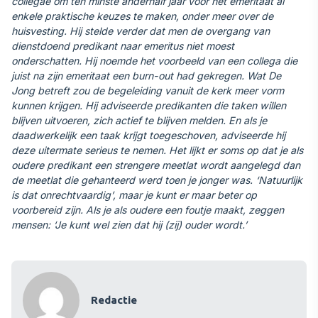
collegae om ten minste anderhalf jaar voor het emeritaat al
enkele praktische keuzes te maken, onder meer over de
huisvesting. Hij stelde verder dat men de overgang van
dienstdoend predikant naar emeritus niet moest
onderschatten. Hij noemde het voorbeeld van een collega die
juist na zijn emeritaat een burn-out had gekregen. Wat De
Jong betreft zou de begeleiding vanuit de kerk meer vorm
kunnen krijgen. Hij adviseerde predikanten die taken willen
blijven uitvoeren, zich actief te blijven melden. En als je
daadwerkelijk een taak krijgt toegeschoven, adviseerde hij
deze uitermate serieus te nemen. Het lijkt er soms op dat je als
oudere predikant een strengere meetlat wordt aangelegd dan
de meetlat die gehanteerd werd toen je jonger was. ‘Natuurlijk
is dat onrechtvaardig’, maar je kunt er maar beter op
voorbereid zijn. Als je als oudere een foutje maakt, zeggen
mensen: ‘Je kunt wel zien dat hij (zij) ouder wordt.’
Redactie