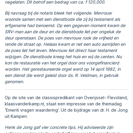
nagelaten. Dit betrof een bedrag van ca. f 120.000.
Bij navraag bij de notaris bleek het volgende. Mevrouw
woonde samen met een dienstbode die zij bij testament als
erfgename had benoemd. Op een gegeven moment kwam de
SRV-man aan de deur en de dienstbode liet per ongeluk de
deur openstaan. De poes van mevrouw rook de vrijheid en
rende de straat op. Helaas kwam er net een auto aanrijden en
de poes liet het leven. Mevrouw liet direct haar testament
wijzigen. De dienstbode kreeg het huis en wij de centen. Nu
kon de restauratie van het orgel door ons voorgefinancierd
worden. Het gerestaureerde orgel werd op 14 april 1982, in
een dienst die werd geleid door ds. R. Veldman, in gebruik
genomen.
Op de site van de classispredikant van Overijssel- Flevoland,
klaasvanderkamp.nl, staat een impressie van de themadag
‘Emeriti vragen waardering’. Uit de bijdrage van dr. H. de Jong
uit Kampen:
Henk de Jong gaf vier concrete tips. Hij adviseerde zijn