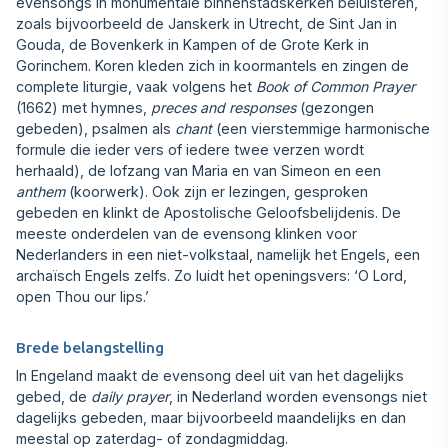
evensongs in monumentale binnenstadskerken beluisteren,
zoals bijvoorbeeld de Janskerk in Utrecht, de Sint Jan in
Gouda, de Bovenkerk in Kampen of de Grote Kerk in
Gorinchem. Koren kleden zich in koormantels en zingen de
complete liturgie, vaak volgens het
Book of Common Prayer
(1662) met hymnes,
preces and responses
(gezongen
gebeden), psalmen als
chant
(een vierstemmige harmonische
formule die ieder vers of iedere twee verzen wordt
herhaald), de lofzang van Maria en van Simeon en een
anthem
(koorwerk). Ook zijn er lezingen, gesproken
gebeden en klinkt de Apostolische Geloofsbelijdenis. De
meeste onderdelen van de evensong klinken voor
Nederlanders in een niet-volkstaal, namelijk het Engels, een
archaïsch Engels zelfs. Zo luidt het openingsvers: ‘O Lord,
open Thou our lips.’
Brede belangstelling
In Engeland maakt de evensong deel uit van het dagelijks
gebed, de
daily prayer
, in Nederland worden evensongs niet
dagelijks gebeden, maar bijvoorbeeld maandelijks en dan
meestal op zaterdag- of zondagmiddag.