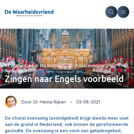
‘O praise God in His holiness’: de choral evensong in
Nederland
Zingen naar Engels voorbeeld
Door: Dr. Hanna Rijken
03-08-2021
De choral evensong (avondgebed) krijgt steeds meer voet
aan de grond in Nederland, ook binnen de gereformeerde
gezindte. De evensong is een vorm van getijdengebed,