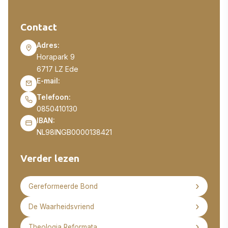
Contact
Adres:
Horapark 9
6717 LZ Ede
E-mail:
Telefoon:
0850410130
IBAN:
NL98INGB0000138421
Verder lezen
Gereformeerde Bond
De Waarheidsvriend
Theologia Reformata