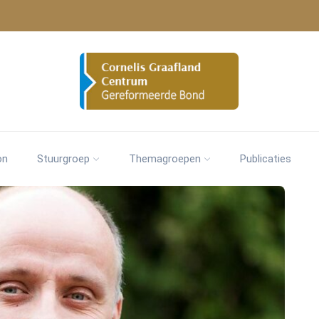
on
Stuurgroep
Themagroepen
Publicaties