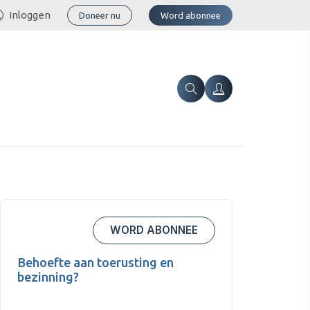
Inloggen
Doneer nu
Word abonnee
WORD ABONNEE
Behoefte aan toerusting en
bezinning?