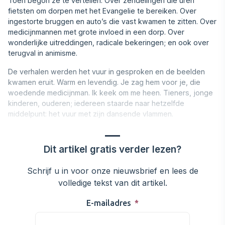
Toen begon ze te vertellen. Over zendelingen die uren
fietsten om dorpen met het Evangelie te bereiken. Over
ingestorte bruggen en auto’s die vast kwamen te zitten. Over
medicijn‍mannen met grote invloed in een dorp. Over
wonderlijke uitreddingen, radicale bekeringen; en ook over
terugval in animisme.
De verhalen werden het vuur in gesproken en de beelden
kwa‍men eruit. Warm en levendig. Je zag hem voor je, die
woeden‍de medicijnman. Ik keek om me heen. Tieners, jonge
kinderen, ouderen; iedereen staarde naar hetzelfde
middelpunt: het vuur met zijn dansende vlammen.
Dit artikel gratis verder lezen?
Schrijf u in voor onze nieuwsbrief en lees de
volledige tekst van dit artikel.
E-mailadres
*