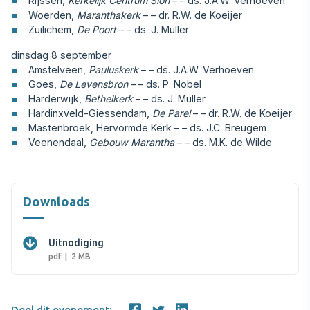
Rijssen,
Kerkelijk Centrum Sion
– – ds. J.A.W. Verhoeven
Woerden,
Maranthakerk
– – dr. R.W. de Koeijer
Zuilichem,
De Poort
– – ds. J. Muller
dinsdag 8 september
Amstelveen,
Pauluskerk
– – ds. J.A.W. Verhoeven
Goes,
De Levensbron
– – ds. P. Nobel
Harderwijk,
Bethelkerk
– – ds. J. Muller
Hardinxveld-Giessendam,
De Parel
– – dr. R.W. de Koeijer
Mastenbroek, Hervormde Kerk – – ds. J.C. Breugem
Veenendaal,
Gebouw Marantha
– – ds. M.K. de Wilde
Downloads
Uitnodiging
pdf
2 MB
Deel dit evenement: