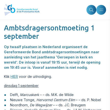
Ambtsdragersontmoeting 1
september
Op twaalf plaatsen in Nederland organiseert de
Gereformeerde Bond ambtsdragersontmoetingen naar
aanleiding van het jaarthema 'Geroepen in kerk en
wereld'. De inloop is vanaf 19:15 uur, terwijl de opening
om 19:45 uur is. Vooraf aanmelden is niet nodig.
Klik
HIER
voor de uitnodiging.
dinsdag 1 september
Delft,
Marcuskerk
– – ds. M.K. de Wilde
Nieuwe Tonge,
Hervormd Centrum Elim
– – ds. P. Nobel
Noordhorn,
De Wegwijzer
– – ds. J.C. Breugem