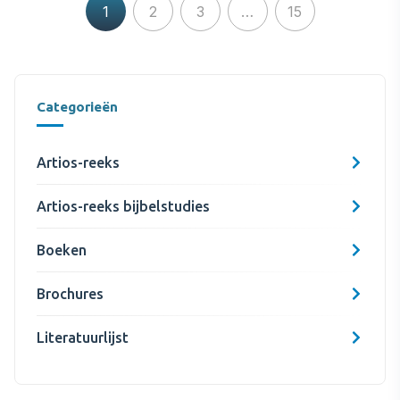
1
2
3
…
15
Categorieën
Artios-reeks
Artios-reeks bijbelstudies
Boeken
Brochures
Literatuurlijst