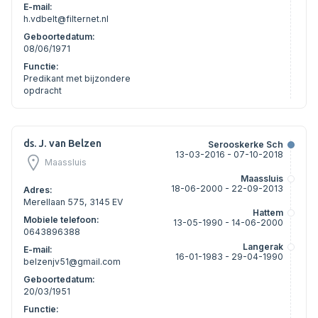
E-mail:
h.vdbelt@filternet.nl
Geboortedatum:
08/06/1971
Functie:
Predikant met bijzondere
opdracht
ds. J. van Belzen
Serooskerke Sch
13-03-2016 - 07-10-2018
Maassluis
Maassluis
18-06-2000 - 22-09-2013
Adres:
Merellaan 575, 3145 EV
Hattem
Mobiele telefoon:
13-05-1990 - 14-06-2000
0643896388
Langerak
E-mail:
16-01-1983 - 29-04-1990
belzenjv51@gmail.com
Geboortedatum:
20/03/1951
Functie: