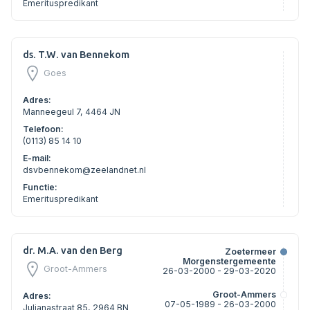
Emerituspredikant
ds. T.W. van Bennekom
Goes
Adres:
Manneegeul 7, 4464 JN
Telefoon:
(0113) 85 14 10
E-mail:
dsvbennekom@zeelandnet.nl
Functie:
Emerituspredikant
dr. M.A. van den Berg
Zoetermeer
Morgenstergemeente
Groot-Ammers
26-03-2000 - 29-03-2020
Groot-Ammers
Adres:
07-05-1989 - 26-03-2000
Julianastraat 85, 2964 BN