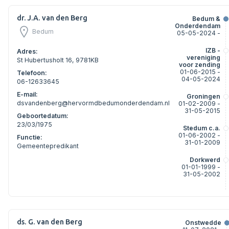
dr. J.A. van den Berg
Bedum &
Onderdendam
Bedum
05-05-2024 -
IZB -
Adres:
vereniging
St Hubertusholt 16, 9781KB
voor zending
01-06-2015 -
Telefoon:
04-05-2024
06-12633645
E-mail:
Groningen
dsvandenberg@hervormdbedumonderdendam.nl
01-02-2009 -
31-05-2015
Geboortedatum:
23/03/1975
Stedum c.a.
01-06-2002 -
Functie:
31-01-2009
Gemeentepredikant
Dorkwerd
01-01-1999 -
31-05-2002
ds. G. van den Berg
Onstwedde