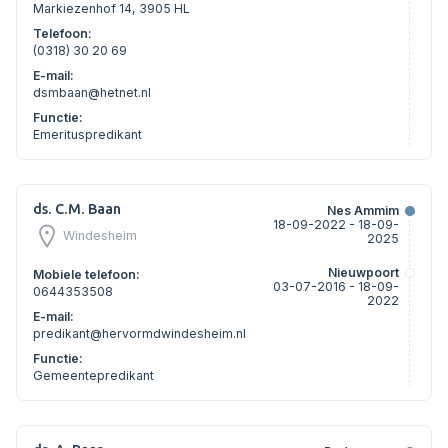
Markiezenhof 14, 3905 HL
Telefoon:
(0318) 30 20 69
E-mail:
dsmbaan@hetnet.nl
Functie:
Emerituspredikant
ds. C.M. Baan
Nes Ammim
18-09-2022 - 18-09-
Windesheim
2025
Nieuwpoort
Mobiele telefoon:
03-07-2016 - 18-09-
0644353508
2022
E-mail:
predikant@hervormdwindesheim.nl
Functie:
Gemeentepredikant