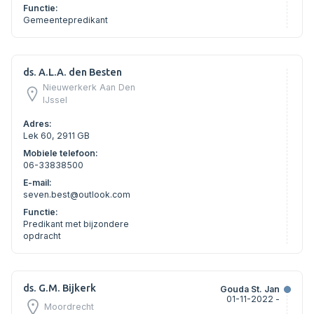
Functie:
Gemeentepredikant
ds. A.L.A. den Besten
Nieuwerkerk Aan Den
IJssel
Adres:
Lek 60, 2911 GB
Mobiele telefoon:
06-33838500
E-mail:
seven.best@outlook.com
Functie:
Predikant met bijzondere
opdracht
ds. G.M. Bijkerk
Gouda St. Jan
01-11-2022 -
Moordrecht