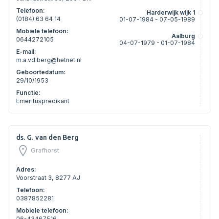
Telefoon:
Harderwijk wijk 1
(0184) 63 64 14
01-07-1984 - 07-05-1989
Mobiele telefoon:
Aalburg
0644272105
04-07-1979 - 01-07-1984
E-mail:
m.a.vd.berg@hetnet.nl
Geboortedatum:
29/10/1953
Functie:
Emerituspredikant
ds. G. van den Berg
Grafhorst
Adres:
Voorstraat 3, 8277 AJ
Telefoon:
0387852281
Mobiele telefoon:
06-43467516