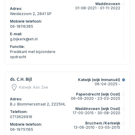
Waddinxveen
01-08-2021 - 01-11-2022
Adres:
Weidezoom 2, 2841 SP
Mobiele telefoon:
06-18116385
E-mail:
g.bijkerk@eh.nl
Functie:
Predikant met bijzondere
opdracht
ds. C.H. Bijl
Katwijk (wijk Immanuël)
06-04-2025 -
Katwijk Aan Zee
Papendrecht (wijk Oost)
06-09-2020 - 23-03-2025
Adres:
B.J. Blommersstraat 2, 2225HL
Waddinxveen (wijk Oost)
Telefoon:
17-05-2015 - 30-08-2020
0713626916
Bruchem /Kerkwijk
Mobiele telefoon:
13-06-2010 - 03-05-2015
06-19751165