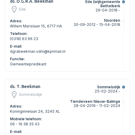
ds. D.G.R.A. Beekman
Ede (wijkgemeente
Bethelkerk
Ede
29-04-2018 -
Noorden
Adres:
30-09-2012 - 15-04-2018
Willem Marislaan 15, 6717 HA
Telefoon:
(0318) 63 66 23
E-mail:
dgrabeekman.vdm@kpnmail.nl
Functie:
Gemeentepredikant
ds. T. Beekman
Sommelsdijk
25-02-2024 -
Sommelsdijk
Tiendeveen Nieuw-Balinge
28-04-2019 - 11-02-2024
Adres:
Koninginnelaan 24, 3245 XL
Mobiele telefoon:
06 - 19 38 35 43
E-mail: