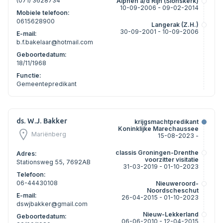
(071) 3628734
Alphen a/d Rijn (Sionskerk)
10-09-2006 - 09-02-2014
Mobiele telefoon:
0615628900
Langerak (Z.H.)
30-09-2001 - 10-09-2006
E-mail:
b.f.bakelaar@hotmail.com
Geboortedatum:
18/11/1968
Functie:
Gemeentepredikant
ds. W.J. Bakker
krijgsmachtpredikant
Koninklijke Marechaussee
Mariënberg
15-08-2023 -
classis Groningen-Drenthe
Adres:
voorzitter visitatie
Stationsweg 55, 7692AB
31-03-2019 - 01-10-2023
Telefoon:
06-44430108
Nieuweroord-
Noordscheschut
E-mail:
26-04-2015 - 01-10-2023
dswjbakker@gmail.com
Nieuw-Lekkerland
Geboortedatum:
06-06-2010 - 12-04-2015