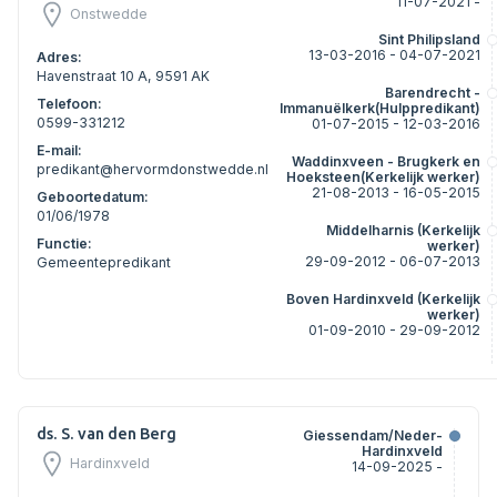
11-07-2021 -
Onstwedde
Sint Philipsland
13-03-2016 - 04-07-2021
Adres:
Havenstraat 10 A, 9591 AK
Barendrecht -
Telefoon:
Immanuëlkerk(Hulppredikant)
0599-331212
01-07-2015 - 12-03-2016
E-mail:
Waddinxveen - Brugkerk en
predikant@hervormdonstwedde.nl
Hoeksteen(Kerkelijk werker)
21-08-2013 - 16-05-2015
Geboortedatum:
01/06/1978
Middelharnis (Kerkelijk
Functie:
werker)
29-09-2012 - 06-07-2013
Gemeentepredikant
Boven Hardinxveld (Kerkelijk
werker)
01-09-2010 - 29-09-2012
ds. S. van den Berg
Giessendam/Neder-
Hardinxveld
Hardinxveld
14-09-2025 -