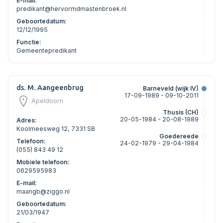
E-mail:
predikant@hervormdmastenbroek.nl
Geboortedatum:
12/12/1995
Functie:
Gemeentepredikant
ds. M. Aangeenbrug
Barneveld (wijk IV)
17-09-1989 - 09-10-2011
Apeldoorn
Thusis (CH)
20-05-1984 - 20-08-1989
Adres:
Koolmeesweg 12, 7331 SB
Goedereede
Telefoon:
24-02-1979 - 29-04-1984
(055) 843 49 12
Mobiele telefoon:
0629595983
E-mail:
maangb@ziggo.nl
Geboortedatum:
21/03/1947