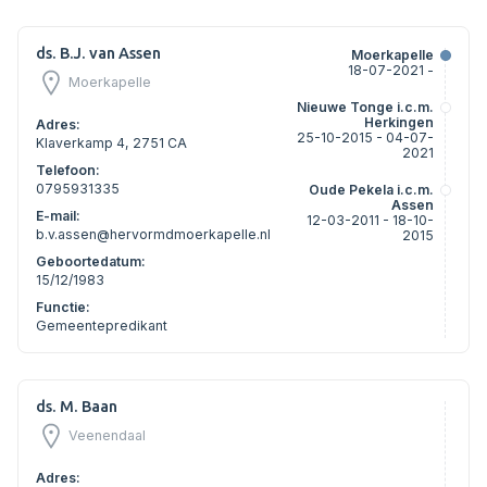
ds. B.J. van Assen
Moerkapelle
18-07-2021 -
Moerkapelle
Nieuwe Tonge i.c.m.
Herkingen
Adres:
25-10-2015 - 04-07-
Klaverkamp 4, 2751 CA
2021
Telefoon:
0795931335
Oude Pekela i.c.m.
Assen
E-mail:
12-03-2011 - 18-10-
b.v.assen@hervormdmoerkapelle.nl
2015
Geboortedatum:
15/12/1983
Functie:
Gemeentepredikant
ds. M. Baan
Veenendaal
Adres: