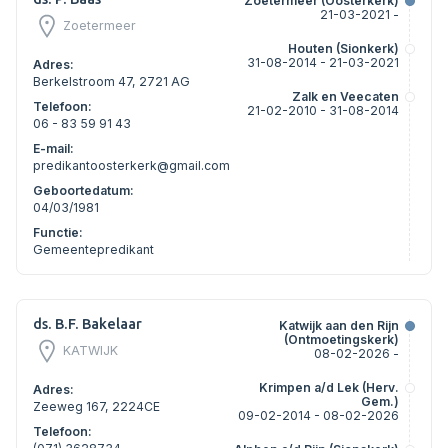
Zoetermeer (Oosterkerk)
21-03-2021 -
Zoetermeer
Houten (Sionkerk)
31-08-2014 - 21-03-2021
Adres:
Berkelstroom 47, 2721 AG
Zalk en Veecaten
Telefoon:
21-02-2010 - 31-08-2014
06 - 83 59 91 43
E-mail:
predikantoosterkerk@gmail.com
Geboortedatum:
04/03/1981
Functie:
Gemeentepredikant
ds. B.F. Bakelaar
Katwijk aan den Rijn
(Ontmoetingskerk)
KATWIJK
08-02-2026 -
Krimpen a/d Lek (Herv.
Adres:
Gem.)
Zeeweg 167, 2224CE
09-02-2014 - 08-02-2026
Telefoon: