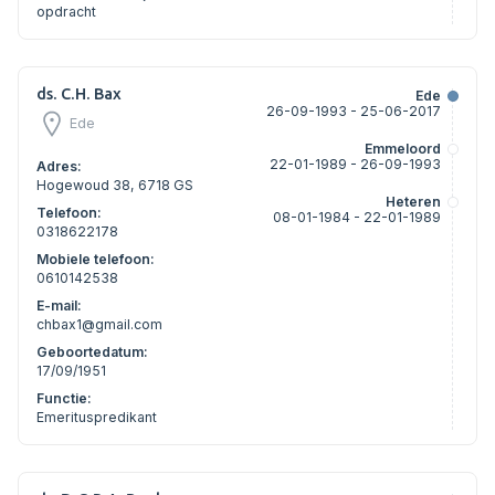
opdracht
ds. C.H. Bax
Ede
26-09-1993 - 25-06-2017
Ede
Emmeloord
22-01-1989 - 26-09-1993
Adres:
Hogewoud 38, 6718 GS
Heteren
Telefoon:
08-01-1984 - 22-01-1989
0318622178
Mobiele telefoon:
0610142538
E-mail:
chbax1@gmail.com
Geboortedatum:
17/09/1951
Functie:
Emerituspredikant