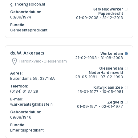
gj.anker@solcon.nl
Kerkelijk werker
Geboortedatum:
Papendrecht
03/09/1974
01-09-2008 - 31-12-2013
Functie:
Gemeentepredikant
ds. W. Arkeraats
Werkendam
21-02-1993 - 31-08-2008
Hardinxveld-Giessendam
Giessendam
NederHardinxveld
Adres:
28-05-1981 - 07-02-1993
Buitendams 59, 3371 BA
Telefoon:
Katwijk aan Zee
(0184) 61 37 29
15-01-1977 - 10-05-1981
E-mail:
Zegveld
w.arkeraats@kliksafe.nl
01-09-1971 - 02-01-1977
Geboortedatum:
09/08/1946
Functie:
Emerituspredikant