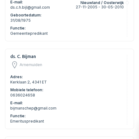
E-mail:
Nieuwland / Oosterwijk
27-11-2005 - 30-05-2010
ds.c.h.bijl@gmail.com
Geboortedatum:
31/08/1975
Functie:
Gemeentepredikant
ds. C. Bijman
Arnemuiden
Adres:
Kerklaan 2, 4341 ET
Mobiele telefoon:
0636024658
E-mail:
bijmanschep@gmail.com
Functie:
Emerituspredikant