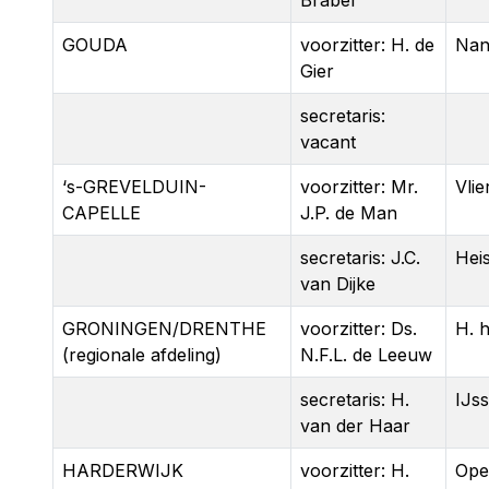
Braber
GOUDA
voorzitter: H. de
Nan
Gier
secretaris:
vacant
‘s-GREVELDUIN-
voorzitter: Mr.
Vlie
CAPELLE
J.P. de Man
secretaris: J.C.
Heis
van Dijke
GRONINGEN/DRENTHE
voorzitter: Ds.
H. h
(regionale afdeling)
N.F.L. de Leeuw
secretaris: H.
IJss
van der Haar
HARDERWIJK
voorzitter: H.
Ope