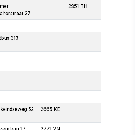
mer
2951 TH
scherstraat 27
tbus 313
keindseweg 52
2665 KE
zemlaan 17
2771 VN