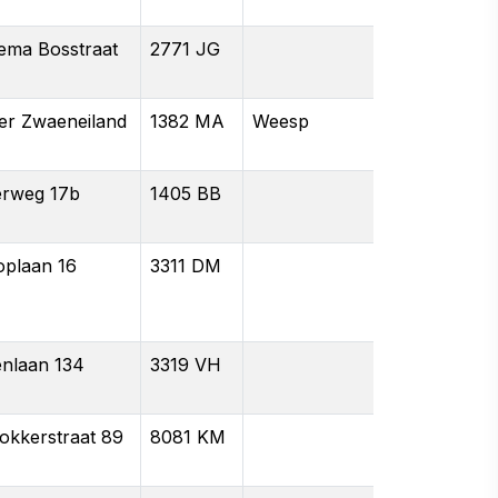
zema Bosstraat
2771 JG
er Zwaeneiland
1382 MA
Weesp
rweg 17b
1405 BB
oplaan 16
3311 DM
enlaan 134
3319 VH
okkerstraat 89
8081 KM