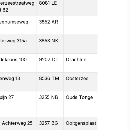
derzeestraatweg
8081 LE
t 82
venumseweg
3852 AR
gterweg 315a
3853 NK
dekroos 100
9207 DT
Drachten
enweg 13
8536 TM
Oosterzee
pijn 27
3255 NB
Oude Tonge
d Achterweg 25
3257 BG
Ooltgensplaat