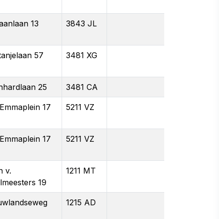
taanlaan 13
3843 JL
tanjelaan 57
3481 XG
nhardlaan 25
3481 CA
 Emmaplein 17
5211 VZ
 Emmaplein 17
5211 VZ
 v.
1211 MT
lmeesters 19
uwlandseweg
1215 AD