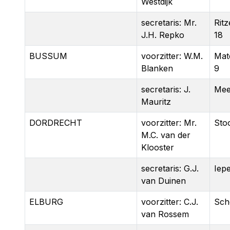
Westdijk
secretaris: Mr.
Rit
J.H. Repko
18
BUSSUM
voorzitter: W.M.
Mat
Blanken
9
secretaris: J.
Mee
Mauritz
DORDRECHT
voorzitter: Mr.
Sto
M.C. van der
Klooster
secretaris: G.J.
Iep
van Duinen
ELBURG
voorzitter: C.J.
Sch
van Rossem