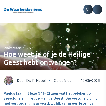
Pinksteren 2026
Hoe weet je of je de Heilige
Geest hebt ontvangen?
Door: Ds. P. Nobel
Geloofsleer
19-05-2026
Paulus laat in Efeze 5:18-21 zien wat het betekent om
vervuld te zijn met de Heilige Geest. Die vervulling blijft
niet verborgen, maar wordt zichtbaar in een leven van