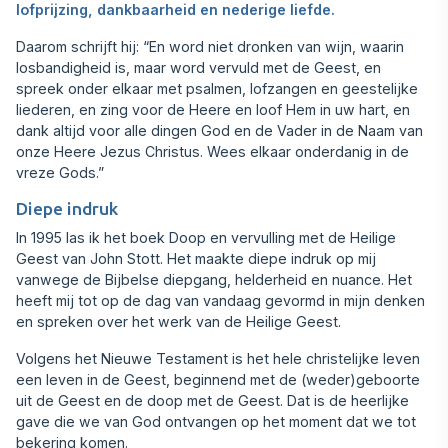
lofprijzing, dankbaarheid en nederige liefde.
Daarom schrijft hij: “En word niet dronken van wijn, waarin
losbandigheid is, maar word vervuld met de Geest, en
spreek onder elkaar met psalmen, lofzangen en geestelijke
liede‍ren, en zing voor de Heere en loof Hem in uw hart, en
dank altijd voor alle dingen God en de Vader in de Naam van
onze Heere Jezus Christus. Wees elkaar onderdanig in de
vreze Gods.”
Diepe indruk
In 1995 las ik het boek Doop en vervulling met de Heilige
Geest van John Stott. Het maakte diepe indruk op mij
vanwege de Bijbelse diepgang, hel‍derheid en nuance. Het
heeft mij tot op de dag van vandaag gevormd in mijn denken
en spreken over het werk van de Heilige Geest.
Volgens het Nieuwe Testament is het hele christe‍lijke leven
een leven in de Geest, beginnend met de (weder)geboorte
uit de Geest en de doop met de Geest. Dat is de heerlijke
gave die we van God ont‍vangen op het moment dat we tot
bekering komen.