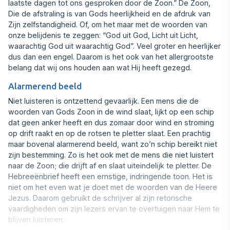
laatste dagen tot ons gesproken door de Zoon.” De Zoon,
Die de afstra‍ling is van Gods heerlijkheid en de afdruk van
Zijn zelfstandigheid. Of, om het maar met de woorden van
onze belijdenis te zeggen: “God uit God, Licht uit Licht,
waarachtig God uit waarachtig God”. Veel groter en heerlijker
dus dan een engel. Daarom is het ook van het allergrootste
belang dat wij ons houden aan wat Hij heeft gezegd.
Alarmerend beeld
Niet luisteren is ontzettend gevaarlijk. Een mens die de
woorden van Gods Zoon in de wind slaat, lijkt op een schip
dat geen anker heeft en dus zo‍maar door wind en stroming
op drift raakt en op de rotsen te pletter slaat. Een prachtig
maar bovenal alarmerend beeld, want zo’n schip bereikt niet
zijn bestemming. Zo is het ook met de mens die niet luistert
naar de Zoon; die drijft af en slaat uiteinde‍lijk te pletter. De
Hebreeënbrief heeft een ernstige, indringende toon. Het is
niet om het even wat je doet met de woorden van de Heere
Jezus. Daarom gebruikt de schrijver al zijn retorische
vaardighe‍den om zijn lezers ervan te overtuigen naar Hem te
blijven luisteren.