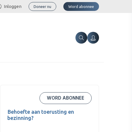
Inloggen
Doneer nu
Word abonnee
WORD ABONNEE
Behoefte aan toerusting en
bezinning?