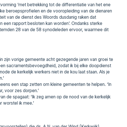
vorming ‘met betrekking tot de differentiatie van het ene
jke beroepsprofielen en de vooropleiding van de dienaren
teit van de dienst des Woords dusdanig raken dat
an een rapport besloten kan worden’. Ondanks sterke
stemden 28 van de 58 synodeleden ervoor, waarmee dit
in zijn vorige gemeente acht gezegende jaren van groei te
een sacramentsbevoegdheid, zodat ik bij elke doopdienst
de de kerkelijk werkers niet in de kou laat staan. Als je
.’
eens een stap zetten om kleine gemeenten te helpen. ‘In
r, voor zes dorpen.’
n de spagaat: ‘Ik zeg amen op de nood van de kerkelijk
r worstel ik mee.’
svoorstellen) die ds. A.N. van der Wind (Kerkwijk)