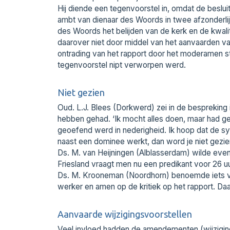
Hij diende een tegenvoorstel in, omdat de besluit
ambt van dienaar des Woords in twee afzonderli
des Woords het belijden van de kerk en de kwali
daarover niet door middel van het aanvaarden v
ontrading van het rapport door het moderamen 
tegenvoorstel nipt verworpen werd.
Niet gezien
Oud. L.J. Blees (Dorkwerd) zei in de bespreking 
hebben gehad. ‘Ik mocht alles doen, maar had g
geoefend werd in nederigheid. Ik hoop dat de syno
naast een dominee werkt, dan word je niet gezien
Ds. M. van Heijningen (Alblasserdam) wilde even
Friesland vraagt men nu een predikant voor 26 uu
Ds. M. Krooneman (Noordhorn) benoemde iets va
werker en amen op de kritiek op het rapport. Daa
Aanvaarde wijzigingsvoorstellen
Veel invloed hadden de amendementen (wijziging