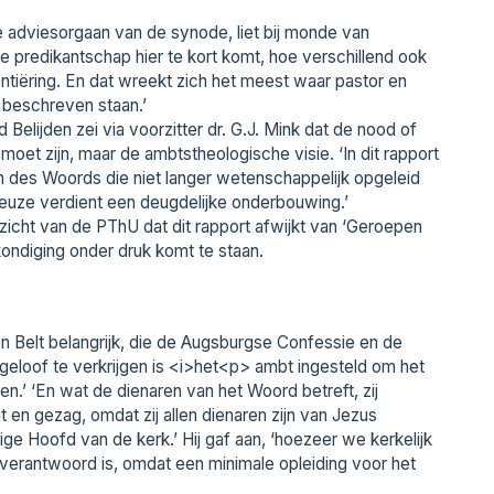
e adviesorgaan van de synode, liet bij monde van
e predikantschap hier te kort komt, hoe verschillend ook
erentiëring. En dat wreekt zich het meest waar pastor en
 beschreven staan.’
elijden zei via voorzitter dr. G.J. Mink dat de nood of
et zijn, maar de ambtstheologische visie. ‘In dit rapport
n des Woords die niet langer wetenschappelijk opgeleid
le keuze verdient een deugdelijke onderbouwing.’
ezicht van de PThU dat dit rapport afwijkt van ‘Geroepen
kondiging onder druk komt te staan.
n Belt belangrijk, die de Augsburgse Confessie en de
geloof te verkrijgen is <i>het<p> ambt ingesteld om het
en.’ ‘En wat de dienaren van het Woord betreft, zij
t en gezag, omdat zij allen dienaren zijn van Jezus
ge Hoofd van de kerk.’ Hij gaf aan, ‘hoezeer we kerkelijk
 verantwoord is, omdat een minimale opleiding voor het