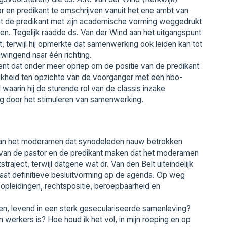
tor en predikant te omschrijven vanuit het ene ambt van
 dat de predikant met zijn academische vorming weggedrukt
n. Tegelijk raadde ds. Van der Wind aan het uitgangspunt
t, terwijl hij opmerkte dat samenwerking ook leiden kan tot
dwingend naar één richting.
t dat onder meer opriep om de positie van de predikant
lijkheid ten opzichte van de voorganger met een hbo-
waarin hij de sturende rol van de classis inzake
g door het stimuleren van samenwerking.
van het moderamen dat synodeleden nauw betrokken
l van de pastor en de predikant maken dat het moderamen
traject, terwijl datgene wat dr. Van den Belt uiteindelijk
taat definitieve besluitvorming op de agenda. Op weg
pleidingen, rechtspositie, beroepbaarheid en
n, levend in een sterk geseculariseerde samenleving?
 werkers is? Hoe houd ík het vol, in mijn roeping en op