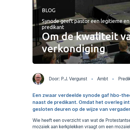
BLOG
Synode geeft pastor een legitieme en
predikant
Om de kwaliteit v
verkondiging
Door: P.J. Vergunst
Ambt
Predi
Een zwaar verdeelde synode gaf hbo-theo
naast de predikant. Omdat het overleg int
gesloten deuren op de wijze van vergader
Wie heeft een overzicht van wat de Protestants
mozaïek aan kerkplekken vraagt om een mozaïek a