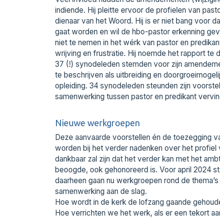
indiende. Hij pleitte ervoor de profielen van pas
dienaar van het Woord. Hij is er niet bang voor
gaat worden en wil de hbo-pastor erkenning geve
niet te nemen in het wérk van pastor en predikan
wrijving en frustratie. Hij noemde het rapport te 
37 (!) synodeleden stemden voor zijn amendemen
te beschrijven als uitbreiding en doorgroeimoge
opleiding. 34 synodeleden steunden zijn voorstel 
samenwerking tussen pastor en predikant vervin
Nieuwe werkgroepen
Deze aanvaarde voorstellen én de toezegging 
worden bij het verder nadenken over het profie
dankbaar zal zijn dat het verder kan met het ambts
beoogde, ook gehonoreerd is. Voor april 2024 s
daarheen gaan nu werkgroepen rond de thema’s o
samenwerking aan de slag.
Hoe wordt in de kerk de lofzang gaande gehoude
Hoe verrichten we het werk, als er een tekort aan