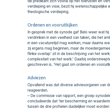
de predikant zich vooral op het toerusten en ver
verdieping en visie, bezit hij wetenschappelijk
theologische verdieping.
Ordenen en vooruitkijken
In gesprek met de synode gaf Belo weer wat hij
verdrinken in een veelheid van taken, die het amb
in een vacaturetijd mag werken, maar daarna weg
zij ergens mag beginnen, maar de moedergemeent
flinke overlap’ zit in de beschrijving van het werk
complexiteit van het werk.’ Daarbij onderstreept
geschreven is. ‘Het gaat om ordenen en vooruitki
Adviezen
Opvallend was dat diverse adviesorganen van de 
reageerden.
– De commissie van rapport, een groep synodele
concludeerde dat ‘ter bescherming en waarderi
tussen de drie profielen duidelijker moet worde