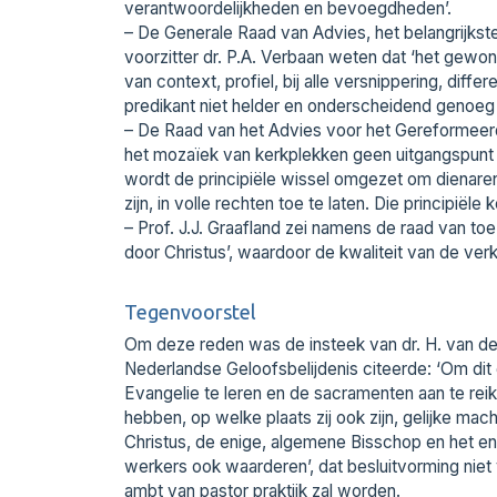
verantwoordelijkheden en bevoegdheden’.
– De Generale Raad van Advies, het belangrijkst
voorzitter dr. P.A. Verbaan weten dat ‘het gewon
van context, profiel, bij alle versnippering, diff
predikant niet helder en onderscheidend genoeg
– De Raad van het Advies voor het Gereformeerd B
het mozaïek van kerkplekken geen uitgangspunt mo
wordt de principiële wissel omgezet om dienare
zijn, in volle rechten toe te laten. Die principië
– Prof. J.J. Graafland zei namens de raad van to
door Christus’, waardoor de kwaliteit van de ver
Tegenvoorstel
Om deze reden was de insteek van dr. H. van de
Nederlandse Geloofsbelijdenis citeerde: ‘Om dit 
Evangelie te leren en de sacramenten aan te reik
hebben, op welke plaats zij ook zijn, gelijke mach
Christus, de enige, algemene Bisschop en het eni
werkers ook waarderen’, dat besluitvorming niet
ambt van pastor praktijk zal worden.