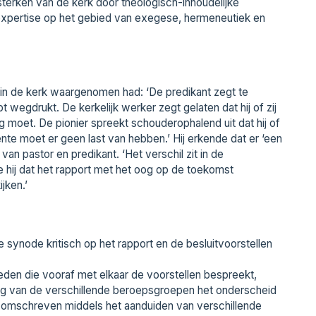
sterken van de kerk door theologisch-inhoudelijke
e expertise op het gebied van exegese, hermeneutiek en
 in de kerk waargenomen had: ‘De predikant zegt te
t wegdrukt. De kerkelijk werker zegt gelaten dat hij of zij
 moet. De pionier spreekt schouderophalend uit dat hij of
e moet er geen last van hebben.’ Hij erkende dat er ‘een
 van pastor en predikant. ‘Het verschil zit in de
e hij dat het rapport met het oog op de toekomst
jken.’
synode kritisch op het rapport en de besluitvoorstellen
den die vooraf met elkaar de voorstellen bespreekt,
ng van de verschillende beroepsgroepen het onderscheid
n omschreven middels het aanduiden van verschillende