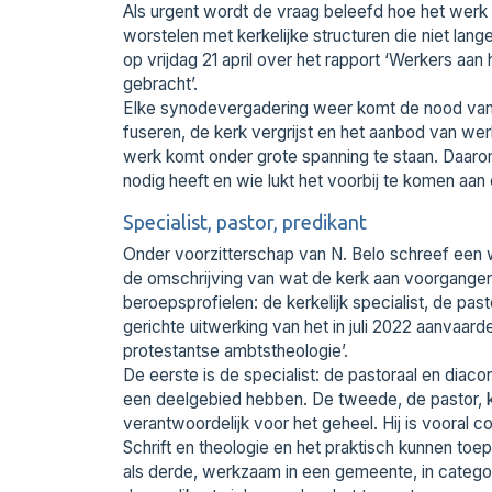
Als urgent wordt de vraag beleefd hoe het werk
worstelen met kerkelijke structuren die niet lang
op vrijdag 21 april over het rapport ‘Werkers aa
gebracht’.
Elke synodevergadering weer komt de nood van 
fuseren, de kerk vergrijst en het aanbod van wer
werk komt onder grote spanning te staan. Daarom
nodig heeft en wie lukt het voorbij te komen aan e
Specialist, pastor, predikant
Onder voorzitterschap van N. Belo schreef een 
de omschrijving van wat de kerk aan voorgangers
beroepsprofielen: de kerkelijk specialist, de past
gerichte uitwerking van het in juli 2022 aanvaar
protestantse ambtstheologie’.
De eerste is de specialist: de pastoraal en diac
een deelgebied hebben. De tweede, de pastor, k
verantwoordelijk voor het geheel. Hij is vooral 
Schrift en theologie en het praktisch kunnen toe
als derde, werkzaam in een gemeente, in categoria