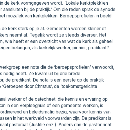
 in de kerk vormgegeven wordt. ‘Lokale kerk(plekk)en
er aansluiten bij de praktijk.’ Om die reden sprak de synode
n het mozaïek van kerkplekken. Beroepsprofielen in beeld
de kerk sterk op je af. Gemeenten worden kleiner of
kers neemt af. Tegelijk wordt ze steeds diverser. Het
, wie heeft er een overzicht van wat de kerk als geheel
igen belangen, als kerkelijk werker, pionier, predikant?
werkgroep een nota die de ‘beroepsprofielen’ verwoordt,
 nodig heeft. Ze kwam uit bij drie brede
or, de predikant. De nota is een eerste op de praktijk
de ‘Geroepen door Christus’, de ‘toekomstgerichte
onaal werker of de catecheet, die kennis en ervaring op
an in een verpleeghuis of een gemeente werken, is
coördinerend en beleidsmatig bezig, waarvoor kennis van
passen in het werkveld voorwaarden zijn. De predikant is,
al pastoraat (Justitie enz.). Anders dan de pastor richt