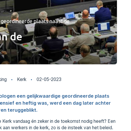
 geordineerde plaats naast de
an de
king
Kerk
02-05-2023
logen een gelijkwaardige geordineerde plaats
ensief en heftig was, werd een dag later achter
en teruggeblikt.
e Kerk vandaag én zeker in de toekomst nodig heeft? Een
an werkers in de kerk, zo is de insteek van het beleid.