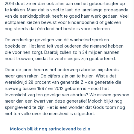
2016 doet ze er dan ook alles aan om het geboortecijfer op
te krikken. Maar dat is veel te laat: de jarenlange propaganda
van de eenkindpolitiek heeft te goed haar werk gedaan. Veel
echtparen kiezen bewust voor kinderloosheid of geloven
nog steeds dat één kind het beste is voor iedereen.
De verdrietige gevolgen van dit wanbeleid spreken
boekdelen. Het land telt veel ouderen die niemand hebben
die voor hen zorgt. Daarbij zullen zo’n 34 miljoen mannen
nooit trouwen, omdat te veel meisjes zijn geaborteerd.
Door de jaren heen is het onderwerp abortus mij steeds
meer gaan raken. De cijfers zijn om te huilen. Wist u dat
wereldwijd 28 procent van generatie Z – de generatie die
ruwweg tussen 1997 en 2012 geboren is – nooit het
levenslicht zag ten gevolge van abortus? We missen gewoon
meer dan een kwart van deze generatie! Moloch blijkt nog
springlevend te zijn. Het is een wonder dat Gods toorn nog
niet ten volle over de mensheid is uitgestort.
Moloch blijkt nog spring­levend te zijn