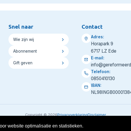
Snel naar
Contact
Adres:
Wie zijn wij
Horapark 9
6717 LZ Ede
Abonnement
E-mail:
Gift geven
info@gereformeerd
Telefoon:
0850410130
IBAN:
NL98INGB0000138
Copyright © 2026
Privacyverklaring
Disclaimer
or website optimalisatie en statistieken.