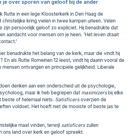
e je over sporen van geloof bij de ander
k Rutte in een lege Kloosterkerk in Den Haag de
 christelijke kring vielen in twee kampen uiteen. Velen
ijn persoonlijk geloof zo expliciet. Hij benadrukte dat
 en aandacht voor mensen om je heen. ‘Het leven draait
ontact.’
er benadrukte het belang van de kerk, maar die vindt hij
n? En als Rutte Romeinen 12 leest, vindt hij daarin vooral de
 mensen ontvangen en principiële gelijkheid. Liberale
doen denken aan een onderscheid uit de psychologie,
psycholoog, maar ik heb begrepen dat
maximizers
bij elke
t beste of helemaal niets.
Satisficers
overzien de
ften voldoet. Het hoeft niet de mooiste of beste jas te
stelijke maat vinden, terwijl
satisficers
zullen
an ons land over kerk en geloof spreekt.