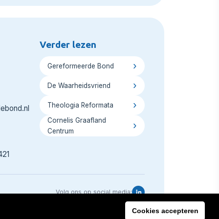
Verder lezen
Gereformeerde Bond
De Waarheidsvriend
Theologia Reformata
ebond.nl
Cornelis Graafland
Centrum
421
Volg ons op social media:
Cookies accepteren