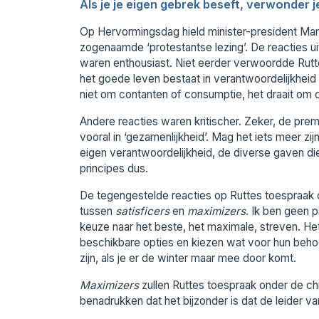
Als je je eigen gebrek beseft, verwonder j
Op Hervormingsdag hield minister-president Mar
zogenaamde ‘protestantse lezing’. De reacties uit
waren enthousiast. Niet eerder verwoordde Rutte z
het goede leven bestaat in verantwoordelijkheid
niet om contanten of consumptie, het draait om c
Andere reacties waren kritischer. Zeker, de premi
vooral in ‘gezamenlijkheid’. Mag het iets meer zij
eigen verantwoordelijkheid, de diverse gaven die
principes dus.
De tegengestelde reacties op Ruttes toespraak 
tussen
satisficers
en
maximizers
. Ik ben geen 
keuze naar het beste, het maximale, streven. He
beschikbare opties en kiezen wat voor hun behoe
zijn, als je er de winter maar mee door komt.
Maximizers
zullen Ruttes toespraak onder de chri
benadrukken dat het bijzonder is dat de leider v