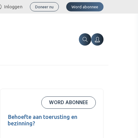
Inloggen
Doneer nu
Word abonnee
WORD ABONNEE
Behoefte aan toerusting en
bezinning?