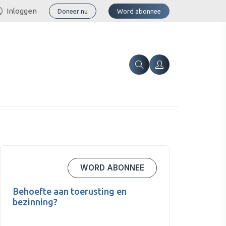
Inloggen
Doneer nu
Word abonnee
WORD ABONNEE
Behoefte aan toerusting en
bezinning?