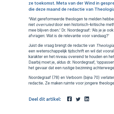
ze toekomst. Meta van der Wind in gespre
die deze maand de redactie van Theologia
‘Wat gereformeerde theologen te melden hebben,
niet
overruled
door een historisch-kritische meth
mee blijven doen.’ Dr. Noordegraaf: ‘Als je je o
afvragen: Wat is de relevantie voor vandaag?’
Juist die vraag brengt de redactie van
Theologi
een wetenschappelijk tijdschrift en wil dat voora
karakter en het niveau overeind te houden en het
Daarbij moet je, aldus dr. Noordegraaf, ‘oppassen 
het gevaar dat een rustige bezinning achterwege b
Noordegraaf (78) en Verboom (bijna 70) verlaten
redactie. Ze maken ruimte voor jongere theologe
Deel dit artikel: