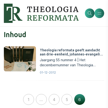
Inhoud
Theologia reformata geeft aandacht
aan drie-eenheid, johannes-evangelie,
barth en van de beek
Jaargang 55 nummer 4 | Het
decembernummer van Theologia
Reformata opent met een meditatie van
01-12-2012
ds. C. van Atten, waarna dr. J.M. Bu...
1
…
4
5
6