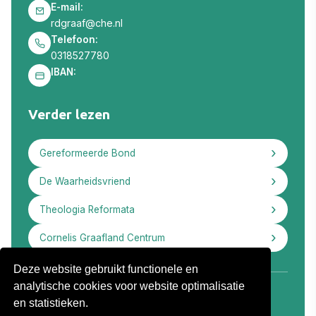
E-mail:
rdgraaf@che.nl
Telefoon:
0318527780
IBAN:
Verder lezen
Gereformeerde Bond
De Waarheidsvriend
Theologia Reformata
Cornelis Graafland Centrum
Deze website gebruikt functionele en
analytische cookies voor website optimalisatie
en statistieken.