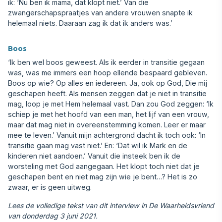
ik: ‘Nu ben ik mama, dat klopt niet.’ Van die
zwangerschapspraatjes van andere vrouwen snapte ik
helemaal niets. Daaraan zag ik dat ik anders was.’
Boos
‘Ik ben wel boos geweest. Als ik eerder in transitie gegaan
was, was me immers een hoop ellende bespaard gebleven.
Boos op wie? Op alles en iedereen. Ja, ook op God, Die mij
geschapen heeft. Als mensen zeggen dat je niet in transitie
mag, loop je met Hem helemaal vast. Dan zou God zeggen: ‘Ik
schiep je met het hoofd van een man, het lijf van een vrouw,
maar dat mag niet in overeenstemming komen. Leer er maar
mee te leven.’ Vanuit mijn achtergrond dacht ik toch ook: ‘In
transitie gaan mag vast niet.’ En: ‘Dat wil ik Mark en de
kinderen niet aandoen.’ Vanuit die insteek ben ik de
worsteling met God aangegaan. Het klopt toch niet dat je
geschapen bent en niet mag zijn wie je bent…? Het is zo
zwaar, er is geen uitweg.
Lees de volledige tekst van dit interview in De Waarheidsvriend
van donderdag 3 juni 2021.