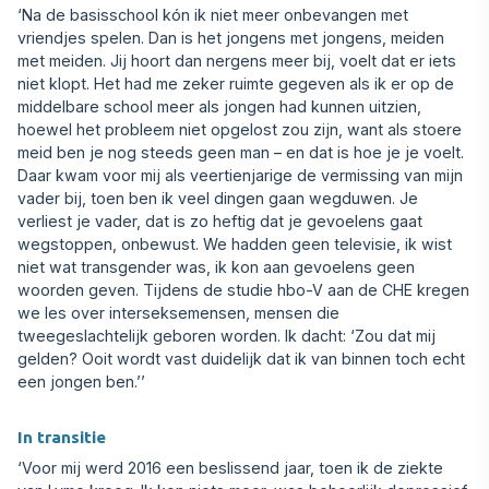
‘Na de basisschool kón ik niet meer onbevangen met
vriendjes spelen. Dan is het jongens met jongens, meiden
met meiden. Jij hoort dan nergens meer bij, voelt dat er iets
niet klopt. Het had me zeker ruimte gegeven als ik er op de
middelbare school meer als jongen had kunnen uitzien,
hoewel het probleem niet opgelost zou zijn, want als stoere
meid ben je nog steeds geen man – en dat is hoe je je voelt.
Daar kwam voor mij als veertienjarige de vermissing van mijn
vader bij, toen ben ik veel dingen gaan wegduwen. Je
verliest je vader, dat is zo heftig dat je gevoelens gaat
wegstoppen, onbewust. We hadden geen televisie, ik wist
niet wat transgender was, ik kon aan gevoelens geen
woorden geven. Tijdens de studie hbo-V aan de CHE kregen
we les over interseksemensen, mensen die
tweegeslachtelijk geboren worden. Ik dacht: ‘Zou dat mij
gelden? Ooit wordt vast duidelijk dat ik van binnen toch echt
een jongen ben.’’
In transitie
‘Voor mij werd 2016 een beslissend jaar, toen ik de ziekte