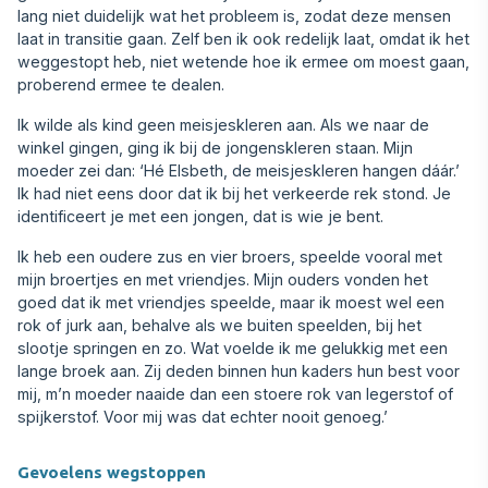
lang niet duidelijk wat het probleem is, zodat deze mensen
laat in transitie gaan. Zelf ben ik ook redelijk laat, omdat ik het
weggestopt heb, niet wetende hoe ik ermee om moest gaan,
proberend ermee te dealen.
Ik wilde als kind geen meisjeskleren aan. Als we naar de
winkel gingen, ging ik bij de jongenskleren staan. Mijn
moeder zei dan: ‘Hé Elsbeth, de meisjeskleren hangen dáár.’
Ik had niet eens door dat ik bij het verkeerde rek stond. Je
identificeert je met een jongen, dat is wie je bent.
Ik heb een oudere zus en vier broers, speelde vooral met
mijn broertjes en met vriendjes. Mijn ouders vonden het
goed dat ik met vriendjes speelde, maar ik moest wel een
rok of jurk aan, behalve als we buiten speelden, bij het
slootje springen en zo. Wat voelde ik me gelukkig met een
lange broek aan. Zij deden binnen hun kaders hun best voor
mij, m’n moeder naaide dan een stoere rok van legerstof of
spijkerstof. Voor mij was dat echter nooit genoeg.’
Gevoelens wegstoppen