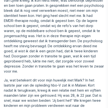
van Lyme kreeg. Ik kon niets meer, was behoorlijk depressief
en ben toen gaan praten. In gesprekken met een psycholoog
bleek dat ik nog veel verwerken moest, niet meer om mijn
identiteit heen kon. Het ging heel slecht met me. Ik had
EMDR-therapie nodig, omdat ik gepest ben. Op de lagere
school ben ik gepest, omdat wij de refo’s van het dorp
waren, op de middelbare school ben ik gepest, omdat ik te
jongensachtig was. Het is in deze therapie mijn eigen
ontdekking geweest dat ik transgender ben. De psycholoog
heeft me stevig bevraagd. De ontdekking ervan deed me
goed, al wist ik dat ik een gezin had, dat ik twee kinderen
had. Doorgaan zonder in transitie te gaan, wat ik een tijd
geprobeerd heb, lukte me niet, dat zorgde voor zoveel
depressie. Zonder in transitie te gaan was het leven te zwaar
voor me.
Ja, wat betekent dit voor mijn huwelijk met Mark? In het
laatste jaar van de opleiding hbo-V zat ik in Malawi. Kort
nadat ik terugkwam, kreeg ik een relatie met hem en vijftien
maanden later zijn we getrouwd. Hij was 28, ik 22 jaar. Dat is
snel, maar we wisten beiden: ‘Jij bent het!’ We kregen twee
kinderen en mijn probleem verdween wat naar de