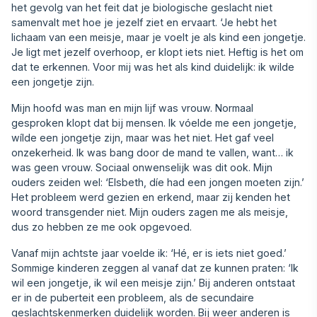
het gevolg van het feit dat je biologische geslacht niet
samenvalt met hoe je jezelf ziet en ervaart. ‘Je hebt het
lichaam van een meisje, maar je voelt je als kind een jongetje.
Je ligt met jezelf overhoop, er klopt iets niet. Heftig is het om
dat te erkennen. Voor mij was het als kind duidelijk: ik wilde
een jongetje zijn.
Mijn hoofd was man en mijn lijf was vrouw. Normaal
gesproken klopt dat bij mensen. Ik vóelde me een jongetje,
wílde een jongetje zijn, maar was het niet. Het gaf veel
onzekerheid. Ik was bang door de mand te vallen, want… ik
was geen vrouw. Sociaal onwenselijk was dit ook. Mijn
ouders zeiden wel: ‘Elsbeth, díe had een jongen moeten zijn.’
Het probleem werd gezien en erkend, maar zij kenden het
woord transgender niet. Mijn ouders zagen me als meisje,
dus zo hebben ze me ook opgevoed.
Vanaf mijn achtste jaar voelde ik: ‘Hé, er is iets niet goed.’
Sommige kinderen zeggen al vanaf dat ze kunnen praten: ‘Ik
wil een jongetje, ik wil een meisje zijn.’ Bij anderen ontstaat
er in de puberteit een probleem, als de secundaire
geslachtskenmerken duidelijk worden. Bij weer anderen is