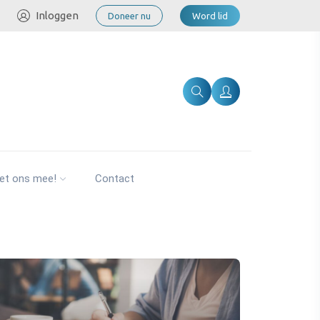
Inloggen
Doneer nu
Word lid
et ons mee!
Contact