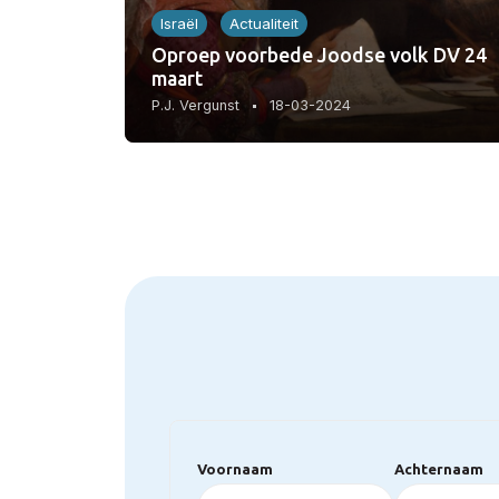
Israël
Actualiteit
Oproep voorbede Joodse volk DV 24
maart
P.J. Vergunst
18-03-2024
Voornaam
Achternaam