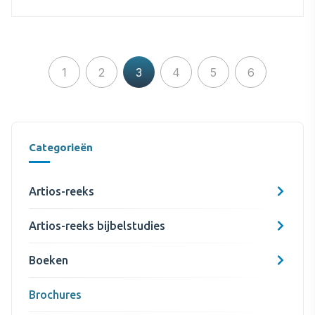
1
2
3
4
5
6
Categorieën
Artios-reeks
Artios-reeks bijbelstudies
Boeken
Brochures